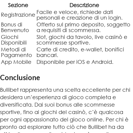
Sezione
Descrizione
Facile e veloce, richiede dati
Registrazione
personali e creazione di un login.
Bonus di
Offerto sul primo deposito, soggetto
Benvenuto
a requisiti di scommessa.
Giochi
Slot, giochi da tavolo, live casinò e
Disponibili
scommesse sportive.
Metodi di
Carte di credito, e-wallet, bonifici
Pagamento
bancari.
App Mobile
Disponibile per iOS e Android.
Conclusione
Bullibet rappresenta una scelta eccellente per chi
desidera un’esperienza di gioco completa e
diversificata. Dai suoi bonus alle scommesse
sportive, fino ai giochi del casinò, c’è qualcosa
per ogni appassionato del gioco online. Per chi è
pronto ad esplorare tutto ciò che Bullibet ha da