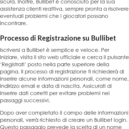
sicura. Inoltre, Bullibet è conosciuto per la sua
assistenza clienti reattiva, sempre pronta a risolvere
eventuali problemi che i giocatori possano
incontrare.
Processo di Registrazione su Bullibet
Iscriversi a Bullibet è semplice e veloce. Per
iniziare, visita il sito web ufficiale e cerca il pulsante
‘Registrati’ posto nella parte superiore della
pagina. Il processo di registrazione ti richiederà di
inserire alcune informazioni personali, come nome,
indirizzo email e data di nascita. Assicurati di
inserire dati corretti per evitare problemi nei
passaggi successivi.
Dopo aver completato il campo delle informazioni
personali, verrà richiesto di creare un Bullibet login.
Questo passaggio prevede la scelta di un nome