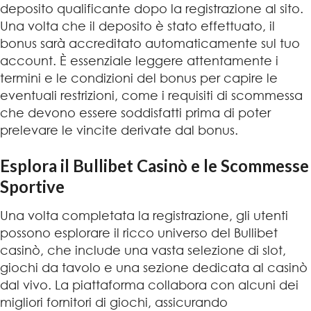
deposito qualificante dopo la registrazione al sito.
Una volta che il deposito è stato effettuato, il
bonus sarà accreditato automaticamente sul tuo
account. È essenziale leggere attentamente i
termini e le condizioni del bonus per capire le
eventuali restrizioni, come i requisiti di scommessa
che devono essere soddisfatti prima di poter
prelevare le vincite derivate dal bonus.
Esplora il Bullibet Casinò e le Scommesse
Sportive
Una volta completata la registrazione, gli utenti
possono esplorare il ricco universo del Bullibet
casinò, che include una vasta selezione di slot,
giochi da tavolo e una sezione dedicata al casinò
dal vivo. La piattaforma collabora con alcuni dei
migliori fornitori di giochi, assicurando