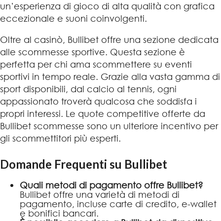
un’esperienza di gioco di alta qualità con grafica
eccezionale e suoni coinvolgenti.
Oltre al casinò, Bullibet offre una sezione dedicata
alle scommesse sportive. Questa sezione è
perfetta per chi ama scommettere su eventi
sportivi in tempo reale. Grazie alla vasta gamma di
sport disponibili, dal calcio al tennis, ogni
appassionato troverà qualcosa che soddisfa i
propri interessi. Le quote competitive offerte da
Bullibet scommesse sono un ulteriore incentivo per
gli scommettitori più esperti.
Domande Frequenti su Bullibet
Quali metodi di pagamento offre Bullibet?
Bullibet offre una varietà di metodi di
pagamento, incluse carte di credito, e-wallet
e bonifici bancari.