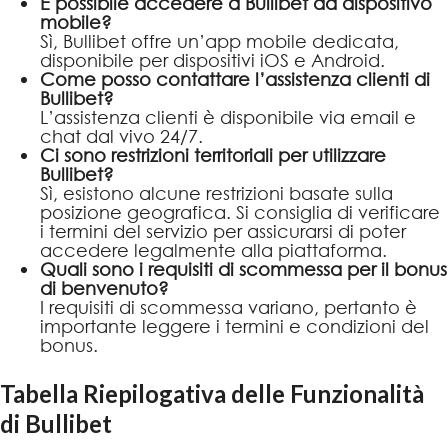
È possibile accedere a Bullibet da dispositivo
mobile?
Sì, Bullibet offre un’app mobile dedicata,
disponibile per dispositivi iOS e Android.
Come posso contattare l’assistenza clienti di
Bullibet?
L’assistenza clienti è disponibile via email e
chat dal vivo 24/7.
Ci sono restrizioni territoriali per utilizzare
Bullibet?
Sì, esistono alcune restrizioni basate sulla
posizione geografica. Si consiglia di verificare
i termini del servizio per assicurarsi di poter
accedere legalmente alla piattaforma.
Quali sono i requisiti di scommessa per il bonus
di benvenuto?
I requisiti di scommessa variano, pertanto è
importante leggere i termini e condizioni del
bonus.
Tabella Riepilogativa delle Funzionalità
di Bullibet