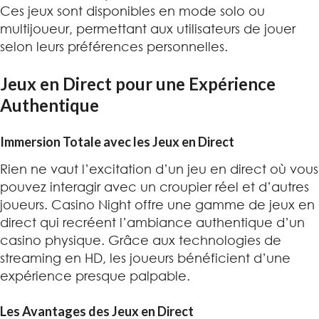
Ces jeux sont disponibles en mode solo ou
multijoueur, permettant aux utilisateurs de jouer
selon leurs préférences personnelles.
Jeux en Direct pour une Expérience
Authentique
Immersion Totale avec les Jeux en Direct
Rien ne vaut l’excitation d’un jeu en direct où vous
pouvez interagir avec un croupier réel et d’autres
joueurs. Casino Night offre une gamme de jeux en
direct qui recréent l’ambiance authentique d’un
casino physique. Grâce aux technologies de
streaming en HD, les joueurs bénéficient d’une
expérience presque palpable.
Les Avantages des Jeux en Direct