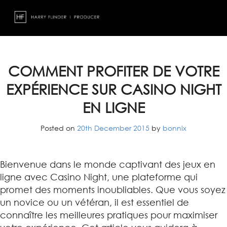
Skip
to
content
COMMENT PROFITER DE VOTRE
EXPÉRIENCE SUR CASINO NIGHT
EN LIGNE
Posted on
20th December 2015
by
bonnix
Bienvenue dans le monde captivant des jeux en
ligne avec Casino Night, une plateforme qui
promet des moments inoubliables. Que vous soyez
un novice ou un vétéran, il est essentiel de
connaître les meilleures pratiques pour maximiser