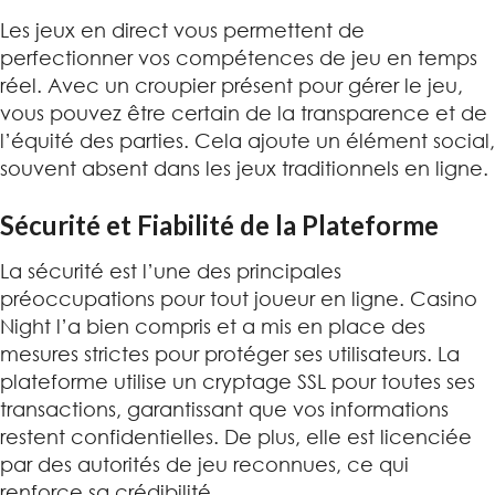
Les jeux en direct vous permettent de
perfectionner vos compétences de jeu en temps
réel. Avec un croupier présent pour gérer le jeu,
vous pouvez être certain de la transparence et de
l’équité des parties. Cela ajoute un élément social,
souvent absent dans les jeux traditionnels en ligne.
Sécurité et Fiabilité de la Plateforme
La sécurité est l’une des principales
préoccupations pour tout joueur en ligne. Casino
Night l’a bien compris et a mis en place des
mesures strictes pour protéger ses utilisateurs. La
plateforme utilise un cryptage SSL pour toutes ses
transactions, garantissant que vos informations
restent confidentielles. De plus, elle est licenciée
par des autorités de jeu reconnues, ce qui
renforce sa crédibilité.