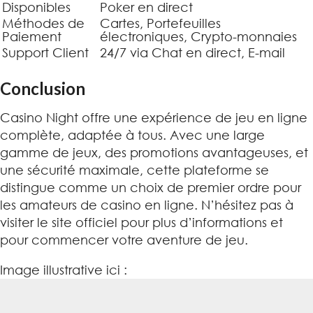
Disponibles
Poker en direct
Méthodes de
Cartes, Portefeuilles
Paiement
électroniques, Crypto-monnaies
Support Client
24/7 via Chat en direct, E-mail
Conclusion
Casino Night offre une expérience de jeu en ligne
complète, adaptée à tous. Avec une large
gamme de jeux, des promotions avantageuses, et
une sécurité maximale, cette plateforme se
distingue comme un choix de premier ordre pour
les amateurs de casino en ligne. N’hésitez pas à
visiter le site officiel pour plus d’informations et
pour commencer votre aventure de jeu.
Image illustrative ici :