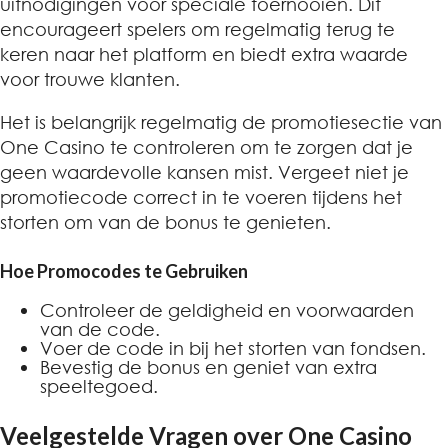
uitnodigingen voor speciale toernooien. Dit
encourageert spelers om regelmatig terug te
keren naar het platform en biedt extra waarde
voor trouwe klanten.
Het is belangrijk regelmatig de promotiesectie van
One Casino te controleren om te zorgen dat je
geen waardevolle kansen mist. Vergeet niet je
promotiecode correct in te voeren tijdens het
storten om van de bonus te genieten.
Hoe Promocodes te Gebruiken
Controleer de geldigheid en voorwaarden
van de code.
Voer de code in bij het storten van fondsen.
Bevestig de bonus en geniet van extra
speeltegoed.
Veelgestelde Vragen over One Casino