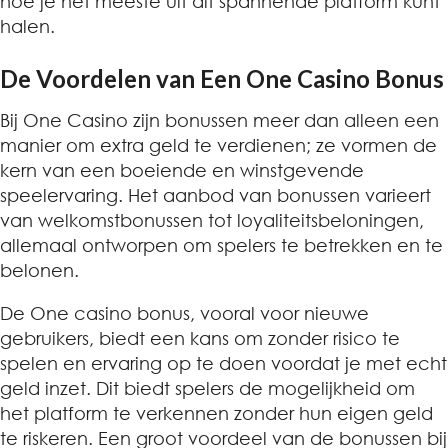
hoe je het meeste uit dit spannende platform kunt
halen.
De Voordelen van Een One Casino Bonus
Bij One Casino zijn bonussen meer dan alleen een
manier om extra geld te verdienen; ze vormen de
kern van een boeiende en winstgevende
speelervaring. Het aanbod van bonussen varieert
van welkomstbonussen tot loyaliteitsbeloningen,
allemaal ontworpen om spelers te betrekken en te
belonen.
De One casino bonus, vooral voor nieuwe
gebruikers, biedt een kans om zonder risico te
spelen en ervaring op te doen voordat je met echt
geld inzet. Dit biedt spelers de mogelijkheid om
het platform te verkennen zonder hun eigen geld
te riskeren. Een groot voordeel van de bonussen bij