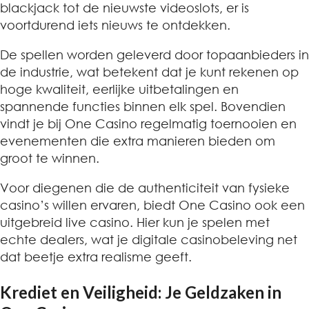
blackjack tot de nieuwste videoslots, er is
voortdurend iets nieuws te ontdekken.
De spellen worden geleverd door topaanbieders in
de industrie, wat betekent dat je kunt rekenen op
hoge kwaliteit, eerlijke uitbetalingen en
spannende functies binnen elk spel. Bovendien
vindt je bij One Casino regelmatig toernooien en
evenementen die extra manieren bieden om
groot te winnen.
Voor diegenen die de authenticiteit van fysieke
casino’s willen ervaren, biedt One Casino ook een
uitgebreid live casino. Hier kun je spelen met
echte dealers, wat je digitale casinobeleving net
dat beetje extra realisme geeft.
Krediet en Veiligheid: Je Geldzaken in