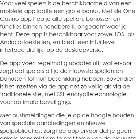
Voor veel spelers is de beschikbaarheid van een
mobiele applicatie een grote bonus. Met de One
Casino app heb je alle spellen, bonussen en
functies binnen handbereik, ongeacht waar je
bent. Deze app is beschikbaar voor zowel iOS- als
Android-toestellen, en biedt een intuïtieve
interface die lijkt op de desktopversie.
De app voert regelmatig updates uit, wat ervoor
zorgt dat spelers altijd de nieuwste spellen en
bonussen tot hun beschikking hebben. Bovendien
is het inzetten via de app net zo veilig als via de
traditionele site, met SSL-encryptietechnologie
voor optimale beveiliging.
Met pushmeldingen die je op de hoogte houden
van speciale aanbiedingen en nieuwe
spelpublicaties, zorgt de app ervoor dat je geen
enkele kans mist om te profiteren van de nieuwste