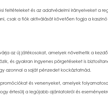
i feltételeket és az adatvédelmi irányelveket a reg
, csak a fiók aktiválását követően fogja a kaszin
árja az új játékosokat, amelyek növelhetik a kezdő
rözik, és gyakran ingyenes pörgetéseket is biztosít
hogy azonnal a saját pénzedet kockáztatnád.
promóciókat és versenyeket, amelyek folyamatosan f
e, hogy értesülj a legújabb ajánlatokról és eseményekr