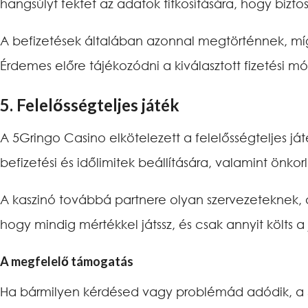
hangsúlyt fektet az adatok titkosítására, hogy bizto
A befizetések általában azonnal megtörténnek, míg 
Érdemes előre tájékozódni a kiválasztott fizetési mó
5. Felelősségteljes játék
A 5Gringo Casino elkötelezett a felelősségteljes já
befizetési és időlimitek beállítására, valamint önk
A kaszinó továbbá partnere olyan szervezeteknek, 
hogy mindig mértékkel játssz, és csak annyit költ
A megfelelő támogatás
Ha bármilyen kérdésed vagy problémád adódik, a 5G