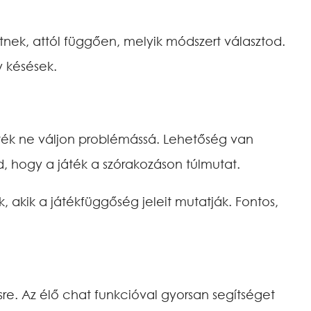
tnek, attól függően, melyik módszert választod.
y késések.
 játék ne váljon problémássá. Lehetőség van
ed, hogy a játék a szórakozáson túlmutat.
akik a játékfüggőség jeleit mutatják. Fontos,
e. Az élő chat funkcióval gyorsan segítséget