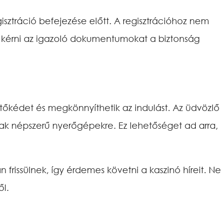
isztráció befejezése előtt. A regisztrációhoz nem
ó kérni az igazoló dokumentumokat a biztonság
tőkédet és megkönnyíthetik az indulást. Az üdvözlő
anak népszerű nyerőgépekre. Ez lehetőséget ad arra,
rissülnek, így érdemes követni a kaszinó híreit. Ne
ől.