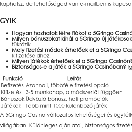
kaphatsz, de lehetőséged van e-mailben is kapcsolat
GYIK
Hogyan hozhatok létre fiókot a 5Gringo Casi
Milyen bónuszokat kínál a 5Gringo új játékoso
tükrözik.
Mely fizetési módok érhetőek el a 5Gringo Ca
kifizetéseidhez.
Milyen játékok érhetőek el a 5Gringo Casinón
Biztonságos-e a játék a 5Gringo Casinóban?
Ig
Funkció
Leírás
Befizetés
Azonnali, többféle fizetési opció
Kifizetés
3-5 munkanap, a módszertől függően
Bónuszok
Üdvözlő bónusz, heti promóciók
Játékok
Több mint 1000 különböző játék
A 5Gringo Casino változatos lehetőségei és ügyfél
világában. Különleges ajánlatai, biztonságos fizetés