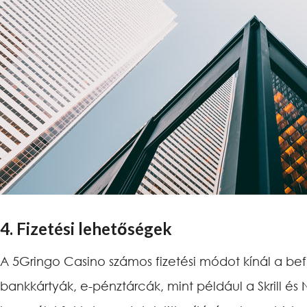
4. Fizetési lehetőségek
A 5Gringo Casino számos fizetési módot kínál a bef
bankkártyák, e-pénztárcák, mint például a Skrill és