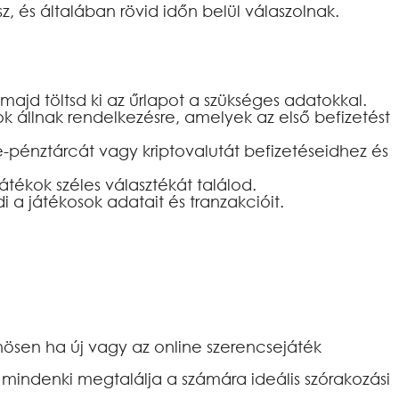
, és általában rövid időn belül válaszolnak.
majd töltsd ki az űrlapot a szükséges adatokkal.
 állnak rendelkezésre, amelyek az első befizetést
e-pénztárcát vagy kriptovalutát befizetéseidhez és
átékok széles választékát találod.
i a játékosok adatait és tranzakcióit.
nösen ha új vagy az online szerencsejáték
y mindenki megtalálja a számára ideális szórakozási