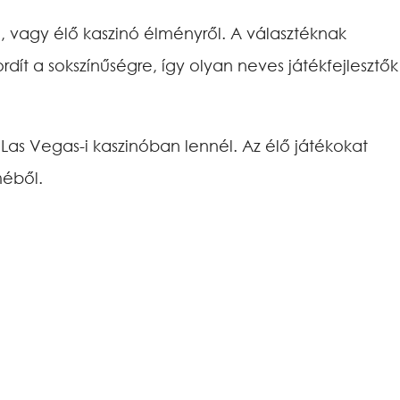
ól, vagy élő kaszinó élményről. A választéknak
dít a sokszínűségre, így olyan neves játékfejlesztők
 Las Vegas-i kaszinóban lennél. Az élő játékokat
méből.