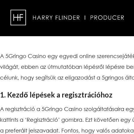
Skip
to
content
HOGYAN REG
A 5Gringo Casino egy egyedi online szerencsejáté
világát, ebben az útmutatóban lépésről lépésre bem
célunk, hogy segítsük az eligazodást a 5gringos ált
1. Kezdő lépések a regisztrációhoz
A regisztráció a 5Gringo Casino szolgáltatásaira egy
kattints a ‘Regisztráció’ gombra. Ezt követően egy
a preferált jelszavadat. Fontos, hogy valós adatoka