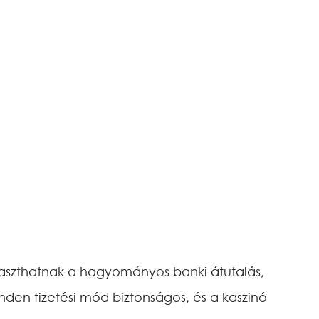
álaszthatnak a hagyományos banki átutalás,
inden fizetési mód biztonságos, és a kaszinó