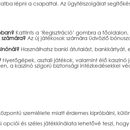
ba lépni a csapattal. Az ügyfélszolgálat segítőkész
nóban?
Kattints a ‘Regisztráció’ gombra a főoldalon, 
k számára?
Az új játékosok számára üdvözlő bónuszok
sinónál?
Használhatsz banki átutalást, bankkártyát, 
?
Nyerőgépek, asztali játékok, valamint élő kaszinó j
en, a kaszinó szigorú biztonsági intézkedésekkel véd
központú szemlélete miatt érdemes kipróbálni, külö
i opciói és széles játékkínálata lehetővé teszi, hog