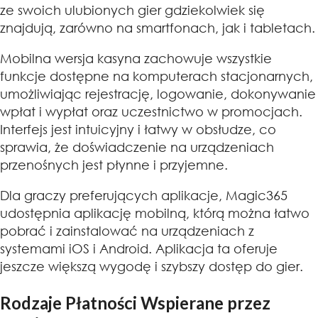
ze swoich ulubionych gier gdziekolwiek się
znajdują, zarówno na smartfonach, jak i tabletach.
Mobilna wersja kasyna zachowuje wszystkie
funkcje dostępne na komputerach stacjonarnych,
umożliwiając rejestrację, logowanie, dokonywanie
wpłat i wypłat oraz uczestnictwo w promocjach.
Interfejs jest intuicyjny i łatwy w obsłudze, co
sprawia, że doświadczenie na urządzeniach
przenośnych jest płynne i przyjemne.
Dla graczy preferujących aplikacje, Magic365
udostępnia aplikację mobilną, którą można łatwo
pobrać i zainstalować na urządzeniach z
systemami iOS i Android. Aplikacja ta oferuje
jeszcze większą wygodę i szybszy dostęp do gier.
Rodzaje Płatności Wspierane przez