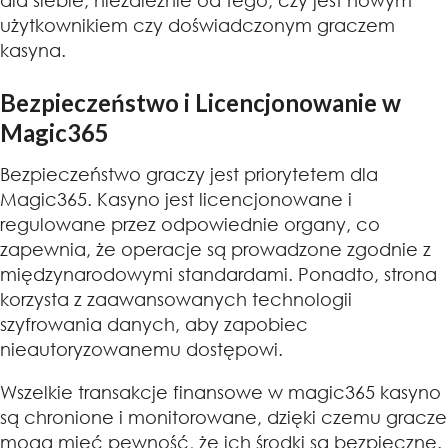
dla siebie, niezależnie od tego, czy jest nowym
użytkownikiem czy doświadczonym graczem
kasyna.
Bezpieczeństwo i Licencjonowanie w
Magic365
Bezpieczeństwo graczy jest priorytetem dla
Magic365. Kasyno jest licencjonowane i
regulowane przez odpowiednie organy, co
zapewnia, że operacje są prowadzone zgodnie z
międzynarodowymi standardami. Ponadto, strona
korzysta z zaawansowanych technologii
szyfrowania danych, aby zapobiec
nieautoryzowanemu dostępowi.
Wszelkie transakcje finansowe w magic365 kasyno
są chronione i monitorowane, dzięki czemu gracze
mogą mieć pewność, że ich środki są bezpieczne.