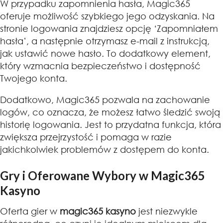
W przypadku zapomnienia hasła, Magic365
oferuje możliwość szybkiego jego odzyskania. Na
stronie logowania znajdziesz opcję ‘Zapomniałem
hasła’, a następnie otrzymasz e-mail z instrukcją,
jak ustawić nowe hasło. To dodatkowy element,
który wzmacnia bezpieczeństwo i dostępność
Twojego konta.
Dodatkowo, Magic365 pozwala na zachowanie
logów, co oznacza, że możesz łatwo śledzić swoją
historię logowania. Jest to przydatna funkcja, która
zwiększa przejrzystość i pomaga w razie
jakichkolwiek problemów z dostępem do konta.
Gry i Oferowane Wybory w Magic365
Kasyno
Oferta gier w
magic365 kasyno
jest niezwykle