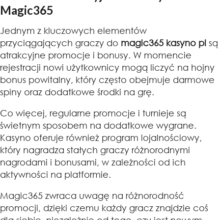
Magic365
Jednym z kluczowych elementów
przyciągających graczy do
magic365 kasyno pl
są
atrakcyjne promocje i bonusy. W momencie
rejestracji nowi użytkownicy mogą liczyć na hojny
bonus powitalny, który często obejmuje darmowe
spiny oraz dodatkowe środki na grę.
Co więcej, regularne promocje i turnieje są
świetnym sposobem na dodatkowe wygrane.
Kasyno oferuje również program lojalnościowy,
który nagradza stałych graczy różnorodnymi
nagrodami i bonusami, w zależności od ich
aktywności na platformie.
Magic365 zwraca uwagę na różnorodność
promocji, dzięki czemu każdy gracz znajdzie coś