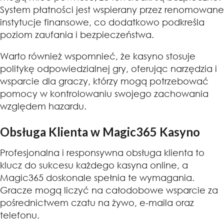
System płatności jest wspierany przez renomowane
instytucje finansowe, co dodatkowo podkreśla
poziom zaufania i bezpieczeństwa.
Warto również wspomnieć, że kasyno stosuje
politykę odpowiedzialnej gry, oferując narzędzia i
wsparcie dla graczy, którzy mogą potrzebować
pomocy w kontrolowaniu swojego zachowania
względem hazardu.
Obsługa Klienta w Magic365 Kasyno
Profesjonalna i responsywna obsługa klienta to
klucz do sukcesu każdego kasyna online, a
Magic365 doskonale spełnia te wymagania.
Gracze mogą liczyć na całodobowe wsparcie za
pośrednictwem czatu na żywo, e-maila oraz
telefonu.