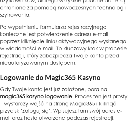
użytkowników, dlatego wszystkie podane dane są
chronione za pomocą nowoczesnych technologii
szyfrowania.
Po wypełnieniu formularza rejestracyjnego
konieczne jest potwierdzenie adresu e-mail
poprzez kliknięcie linku aktywacyjnego wysłanego
w wiadomości e-mail. To kluczowy krok w procesie
rejestracji, który zabezpiecza Twoje konto przed
nieautoryzowanym dostępem.
Logowanie do Magic365 Kasyno
Gdy Twoje konto jest już założone, pora na
magic365 kasyno logowanie
. Proces ten jest prosty
– wystarczy wejść na stronę Magic365 i kliknąć
przycisk ‘Zaloguj się’. Wpisujesz tam swój adres e-
mail oraz hasło utworzone podczas rejestracji.