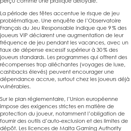
perçu comme une pratique déloyale.
La période des fêtes accentue le risque de jeu
problématique. Une enquête de l’Observatoire
Français du Jeu Responsable indique que 9 % des
joueurs VIP déclarent une augmentation de leur
fréquence de jeu pendant les vacances, avec un
taux de dépense excessif supérieur à 30 % des
joueurs standards. Les programmes qui offrent des
récompenses trop alléchantes (voyages de luxe,
cashbacks élevés) peuvent encourager une
dépendance accrue, surtout chez les joueurs déjà
vulnérables.
Sur le plan réglementaire, l’Union européenne
impose des exigences strictes en matière de
protection du joueur, notamment l’obligation de
fournir des outils d’auto‑exclusion et des limites de
dépôt. Les licences de Malta Gaming Authority