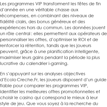
Les programmes VIP transforment les fêtes de fin
d’année en une véritable chasse aux
récompenses, en combinant des niveaux de
fidélité clairs, des bonus généreux et des
expériences hors du commun. Les données jouent
un rôle central : elles permettent aux opérateurs de
personnaliser les offres, d’optimiser le ROI et de
renforcer la rétention, tandis que les joueurs
peuvent, grâce à une planification intelligente,
maximiser leurs gains pendant la période la plus
lucrative du calendrier i‑gaming.
En s’appuyant sur les analyses objectives
d’Ecolo Creche.Fr, les joueurs disposent d’un guide
fiable pour comparer les programmes VIP,
identifier les meilleures offres promotionnelles et
choisir le casino qui correspond le mieux à leur
style de jeu. Que vous soyez à la recherche du