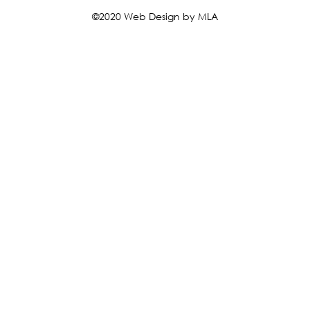
©2020
Web Design
by MLA