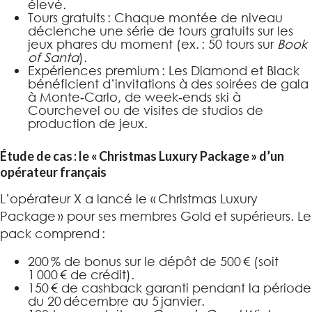
élevé.
Tours gratuits : Chaque montée de niveau
déclenche une série de tours gratuits sur les
jeux phares du moment (ex. : 50 tours sur
Book
of Santa
).
Expériences premium : Les Diamond et Black
bénéficient d’invitations à des soirées de gala
à Monte‑Carlo, de week‑ends ski à
Courchevel ou de visites de studios de
production de jeux.
Étude de cas : le « Christmas Luxury Package » d’un
opérateur français
L’opérateur X a lancé le « Christmas Luxury
Package » pour ses membres Gold et supérieurs. Le
pack comprend :
200 % de bonus sur le dépôt de 500 € (soit
1 000 € de crédit).
150 € de cashback garanti pendant la période
du 20 décembre au 5 janvier.