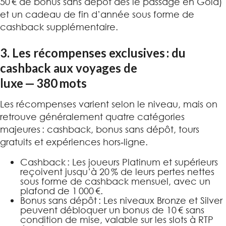
50 € de bonus sans dépôt dès le passage en Gold)
et un cadeau de fin d’année sous forme de
cashback supplémentaire.
3. Les récompenses exclusives : du
cashback aux voyages de
luxe — 380 mots
Les récompenses varient selon le niveau, mais on
retrouve généralement quatre catégories
majeures : cashback, bonus sans dépôt, tours
gratuits et expériences hors‑ligne.
Cashback : Les joueurs Platinum et supérieurs
reçoivent jusqu’à 20 % de leurs pertes nettes
sous forme de cashback mensuel, avec un
plafond de 1 000 €.
Bonus sans dépôt : Les niveaux Bronze et Silver
peuvent débloquer un bonus de 10 € sans
condition de mise, valable sur les slots à RTP