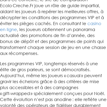
Ecolo Creche.Fr joue un rôle de guide impartial,
aidant les joueurs à repérer les meilleures offres, à
décrypter les conditions des programmes VIP et à
éviter les pièges cachés. En consultant le
casino
en ligne
, les joueurs obtiennent un panorama
actualisé des promotions de fin d’année, des
bonus de dépôt et des programmes de points qui
transforment chaque session de jeu en une chasse
aux récompenses.
Les programmes VIP, longtemps réservés à une
élite de gros parieurs, se sont démocratisés.
Aujourd’hui, même les joueurs « casual » peuvent
gravir les échelons grâce à des critères de mise
plus accessibles et à des campagnes
« gift‑wrapped » spécialement conçues pour Noël.
Cette évolution n’est pas anodine : elle reflète une
volonté des opérateurs de fidéliser durablement