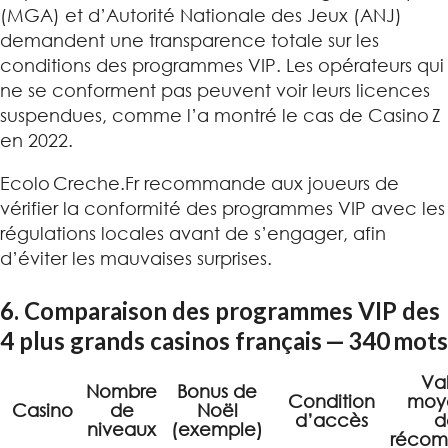
(MGA) et d’Autorité Nationale des Jeux (ANJ)
demandent une transparence totale sur les
conditions des programmes VIP. Les opérateurs qui
ne se conforment pas peuvent voir leurs licences
suspendues, comme l’a montré le cas de Casino Z
en 2022.
Ecolo Creche.Fr recommande aux joueurs de
vérifier la conformité des programmes VIP avec les
régulations locales avant de s’engager, afin
d’éviter les mauvaises surprises.
6. Comparaison des programmes VIP des
4 plus grands casinos français — 340 mots
Va
Nombre
Bonus de
Condition
moy
Casino
de
Noël
d’accès
d
niveaux
(exemple)
récom