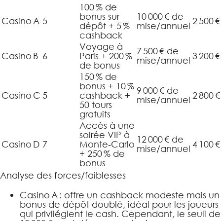
100 % de
bonus sur
10 000 € de
Casino A
5
2 500 €
dépôt + 5 %
mise/annuel
cashback
Voyage à
7 500 € de
Casino B
6
Paris + 200 %
3 200 €
mise/annuel
de bonus
150 % de
bonus + 10 %
9 000 € de
Casino C
5
cashback +
2 800 €
mise/annuel
50 tours
gratuits
Accès à une
soirée VIP à
12 000 € de
Casino D
7
Monte‑Carlo
4 100 €
mise/annuel
+ 250 % de
bonus
Analyse des forces/faiblesses
Casino A : offre un cashback modeste mais un
bonus de dépôt doublé, idéal pour les joueurs
qui privilégient le cash. Cependant, le seuil de