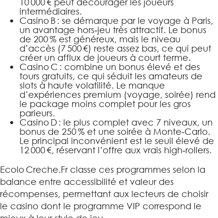
10 000 € peut décourager les joueurs
intermédiaires.
Casino B : se démarque par le voyage à Paris,
un avantage hors‑jeu très attractif. Le bonus
de 200 % est généreux, mais le niveau
d’accès (7 500 €) reste assez bas, ce qui peut
créer un afflux de joueurs à court terme.
Casino C : combine un bonus élevé et des
tours gratuits, ce qui séduit les amateurs de
slots à haute volatilité. Le manque
d’expériences premium (voyage, soirée) rend
le package moins complet pour les gros
parieurs.
Casino D : le plus complet avec 7 niveaux, un
bonus de 250 % et une soirée à Monte‑Carlo.
Le principal inconvénient est le seuil élevé de
12 000 €, réservant l’offre aux vrais high‑rollers.
Ecolo Creche.Fr classe ces programmes selon la
balance entre accessibilité et valeur des
récompenses, permettant aux lecteurs de choisir
le casino dont le programme VIP correspond le