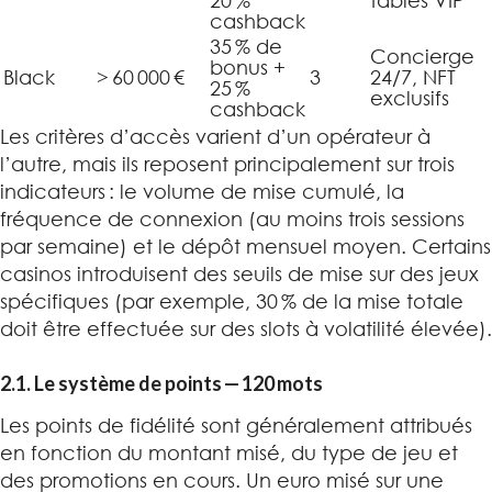
20 %
tables VIP
cashback
35 % de
Concierge
bonus +
Black
> 60 000 €
3
24/7, NFT
25 %
exclusifs
cashback
Les critères d’accès varient d’un opérateur à
l’autre, mais ils reposent principalement sur trois
indicateurs : le volume de mise cumulé, la
fréquence de connexion (au moins trois sessions
par semaine) et le dépôt mensuel moyen. Certains
casinos introduisent des seuils de mise sur des jeux
spécifiques (par exemple, 30 % de la mise totale
doit être effectuée sur des slots à volatilité élevée).
2.1. Le système de points — 120 mots
Les points de fidélité sont généralement attribués
en fonction du montant misé, du type de jeu et
des promotions en cours. Un euro misé sur une