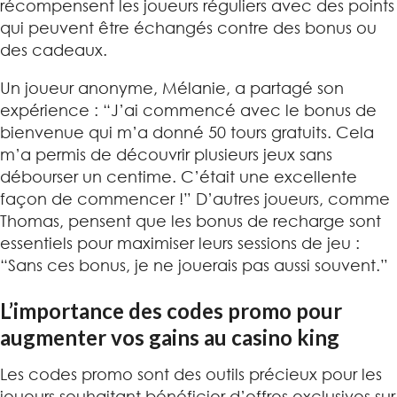
récompensent les joueurs réguliers avec des points
qui peuvent être échangés contre des bonus ou
des cadeaux.
Un joueur anonyme, Mélanie, a partagé son
expérience : “J’ai commencé avec le bonus de
bienvenue qui m’a donné 50 tours gratuits. Cela
m’a permis de découvrir plusieurs jeux sans
débourser un centime. C’était une excellente
façon de commencer !” D’autres joueurs, comme
Thomas, pensent que les bonus de recharge sont
essentiels pour maximiser leurs sessions de jeu :
“Sans ces bonus, je ne jouerais pas aussi souvent.”
L’importance des codes promo pour
augmenter vos gains au casino king
Les codes promo sont des outils précieux pour les
joueurs souhaitant bénéficier d’offres exclusives sur