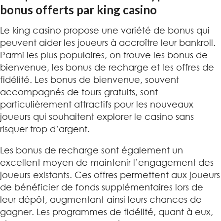
bonus offerts par king casino
Le king casino propose une variété de bonus qui
peuvent aider les joueurs à accroître leur bankroll.
Parmi les plus populaires, on trouve les bonus de
bienvenue, les bonus de recharge et les offres de
fidélité. Les bonus de bienvenue, souvent
accompagnés de tours gratuits, sont
particulièrement attractifs pour les nouveaux
joueurs qui souhaitent explorer le casino sans
risquer trop d’argent.
Les bonus de recharge sont également un
excellent moyen de maintenir l’engagement des
joueurs existants. Ces offres permettent aux joueurs
de bénéficier de fonds supplémentaires lors de
leur dépôt, augmentant ainsi leurs chances de
gagner. Les programmes de fidélité, quant à eux,