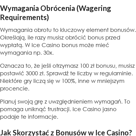
Wymagania Obrócenia (Wagering
Requirements)
Wymagania obrotu to kluczowy element bonusów.
Określają, ile razy musisz obrócić bonus przed
wypłatą. W Ice Casino bonus może mieć
wymagania np. 30x.
Oznacza to, że jeśli otrzymasz 100 zł bonusu, musisz
postawić 3000 zł. Sprawdź te liczby w regulaminie.
Niektóre gry liczą się w 100%, inne w mniejszym
procencie.
Planuj swoją grę z uwzględnieniem wymagań. To
pomaga uniknąć frustracji. Ice Casino jasno
podaje te informacje.
Jak Skorzystać z Bonusów w Ice Casino?