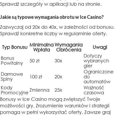
Sprawdź szczegóły w aplikacji lub na stronie.
Jakie są typowe wymagania obrotu w Ice Casino?
Zazwyczaj od 20x do 40x, w zależności od bonusu.
Sprawdź konkretne liczby w regulaminie oferty.
Minimalna
Wymagania
Typ Bonusu
Uwagi
Wpłata
Obrócenia
Dotyczy
Bonus
50 zł
30x
wybranych
Powitalny
gier
Ograniczone
Darmowe
100 zł
20x
do
Spiny
automatów
Kody
Ważność
Zmienna
25x
Promocyjne
czasowa
Bonusy w Ice Casino mogą zwiększyć Twoje
możliwości gry. Zrozumienie warunków i strategii
pomaga w pełni wykorzystać oferty. Zawsze graj