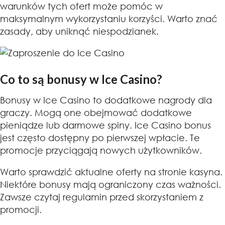
warunków tych ofert może pomóc w
maksymalnym wykorzystaniu korzyści. Warto znać
zasady, aby uniknąć niespodzianek.
Co to są bonusy w Ice Casino?
Bonusy w Ice Casino to dodatkowe nagrody dla
graczy. Mogą one obejmować dodatkowe
pieniądze lub darmowe spiny. Ice Casino bonus
jest często dostępny po pierwszej wpłacie. Te
promocje przyciągają nowych użytkowników.
Warto sprawdzić aktualne oferty na stronie kasyna.
Niektóre bonusy mają ograniczony czas ważności.
Zawsze czytaj regulamin przed skorzystaniem z
promocji.