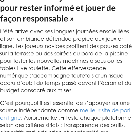
pour rester informé et jouer de
façon responsable »
L’été arrive avec ses longues journées ensoleillées
et son ambiance détendue propice aux jeux en
ligne. Les joueurs novices profitent des pauses café
sur la terrasse ou des soirées au bord de la piscine
pour tester les nouvelles machines à sous ou les
tables Live roulette. Cette effervescence
numérique s’accompagne toutefois d’un risque
accru d’oubli du temps passé devant l’écran et du
budget consacré aux mises.
C’est pourquoi il est essentiel de s’appuyer sur une
source indépendante comme
meilleur site de pari
en ligne
. Auroremarket.Fr teste chaque plateforme
selon des critères stricts : transparence des outils,