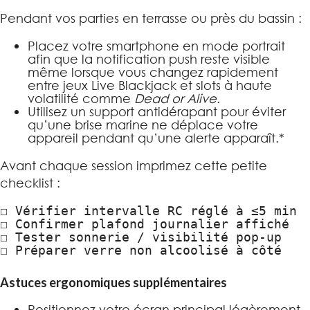
Pendant vos parties en terrasse ou près du bassin :
Placez votre smartphone en mode portrait
afin que la notification push reste visible
même lorsque vous changez rapidement
entre jeux Live Blackjack et slots à haute
volatilité comme
Dead or Alive
.
Utilisez un support antidérapant pour éviter
qu’une brise marine ne déplace votre
appareil pendant qu’une alerte apparaît.*
Avant chaque session imprimez cette petite
checklist :
☐ Vérifier intervalle RC réglé à ≤5 min

☐ Confirmer plafond journalier affiché

☐ Tester sonnerie / visibilité pop‑up

Astuces ergonomiques supplémentaires
Positionnez votre écran principal légèrement