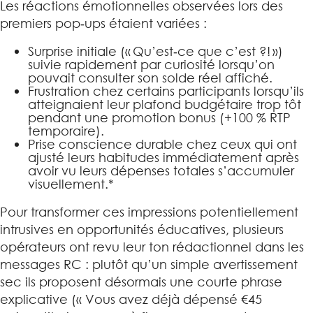
Les réactions émotionnelles observées lors des
premiers pop‑ups étaient variées :
Surprise initiale (« Qu’est‑ce que c’est ?! »)
suivie rapidement par curiosité lorsqu’on
pouvait consulter son solde réel affiché.
Frustration chez certains participants lorsqu’ils
atteignaient leur plafond budgétaire trop tôt
pendant une promotion bonus (+100 % RTP
temporaire).
Prise conscience durable chez ceux qui ont
ajusté leurs habitudes immédiatement après
avoir vu leurs dépenses totales s’accumuler
visuellement.*
Pour transformer ces impressions potentiellement
intrusives en opportunités éducatives, plusieurs
opérateurs ont revu leur ton rédactionnel dans les
messages RC : plutôt qu’un simple avertissement
sec ils proposent désormais une courte phrase
explicative (« Vous avez déjà dépensé €45