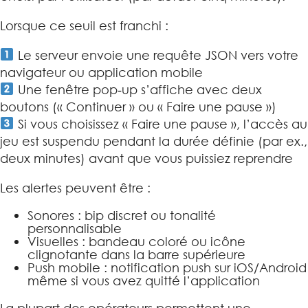
Lorsque ce seuil est franchi :
Le serveur envoie une requête JSON vers votre
navigateur ou application mobile
Une fenêtre pop‑up s’affiche avec deux
boutons (« Continuer » ou « Faire une pause »)
Si vous choisissez « Faire une pause », l’accès au
jeu est suspendu pendant la durée définie (par ex.,
deux minutes) avant que vous puissiez reprendre
Les alertes peuvent être :
Sonores : bip discret ou tonalité
personnalisable
Visuelles : bandeau coloré ou icône
clignotante dans la barre supérieure
Push mobile : notification push sur iOS/Android
même si vous avez quitté l’application
La plupart des opérateurs permettent une