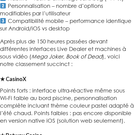
Personnalisation – nombre d’options
modifiables par l’utilisateur
Compatibilité mobile – performance identique
sur Android/iOS vs desktop
Après plus de 150 heures passées devant
différentes interfaces Live Dealer et machines à
sous vidéo (
Mega Joker
,
Book of Dead
), voici
notre classement succinct :
★ CasinoX
Points forts : interface ultra‑réactive même sous
Wi‑Fi faible au bord piscine, personnalisation
complète incluant thème couleur pastel adapté à
l’été chaud. Points faibles : pas encore disponible
en version native iOS (solution web seulement).