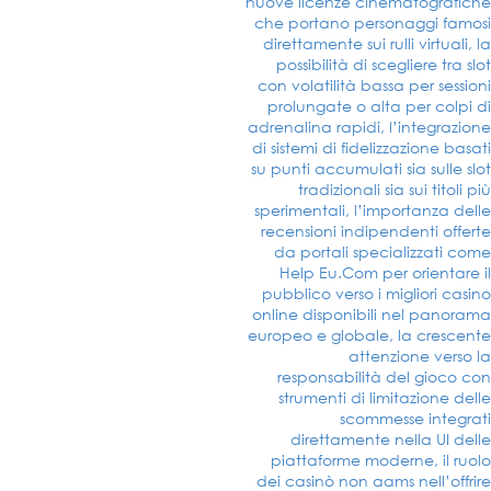
nuove licenze cinematografiche
che portano personaggi famosi
direttamente sui rulli virtuali, la
possibilità di scegliere tra slot
con volatilità bassa per sessioni
prolungate o alta per colpi di
adrenalina rapidi, l’integrazione
di sistemi di fidelizzazione basati
su punti accumulati sia sulle slot
tradizionali sia sui titoli più
sperimentali, l’importanza delle
recensioni indipendenti offerte
da portali specializzati come
Help Eu.Com per orientare il
pubblico verso i migliori casino
online disponibili nel panorama
europeo e globale, la crescente
attenzione verso la
responsabilità del gioco con
strumenti di limitazione delle
scommesse integrati
direttamente nella UI delle
piattaforme moderne, il ruolo
dei casinò non aams nell’offrire