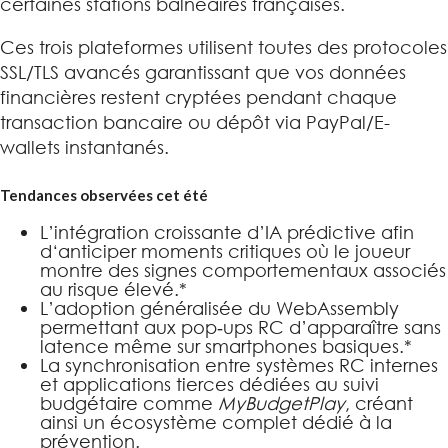
certaines stations balnéaires françaises.
Ces trois plateformes utilisent toutes des protocoles
SSL/TLS avancés garantissant que vos données
financières restent cryptées pendant chaque
transaction bancaire ou dépôt via PayPal/E-
wallets instantanés.
Tendances observées cet été
L’intégration croissante d’IA prédictive afin
d‘anticiper moments critiques où le joueur
montre des signes comportementaux associés
au risque élevé.*
L’adoption généralisée du WebAssembly
permettant aux pop‑ups RC d’apparaître sans
latence même sur smartphones basiques.*
La synchronisation entre systèmes RC internes
et applications tierces dédiées au suivi
budgétaire comme
MyBudgetPlay
, créant
ainsi un écosystème complet dédié à la
prévention.