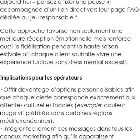
aujourd’hui – pensez à fixer une pause »)
accompagnée d’un lien direct vers leur page FAQ
dédiée au jeu responsable.*
Cette approche favorise non seulement une
meilleure réception émotionnelle mais renforce
aussi la fidélisation pendant la haute saison
estivale où chaque client souhaite vivre une
expérience ludique sans stress mental excessif.
Implications pour les opérateurs
· Offrir davantage d’options personnalisables afin
que chaque alerte corresponde exactement aux
attentes culturelles locales (
exemple
: couleur
rouge vif préférée dans certaines régions
méditerranéennes).
· Intégrer facilement ces messages dans tous les
canaux marketing afin qu’ils apparaissent