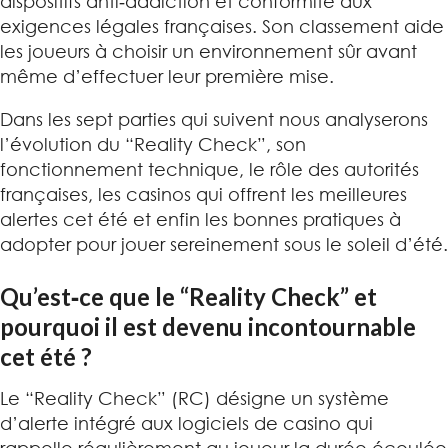
dispositifs anti‑addiction et conformité aux
exigences légales françaises. Son classement aide
les joueurs à choisir un environnement sûr avant
même d’effectuer leur première mise.
Dans les sept parties qui suivent nous analyserons
l’évolution du “Reality Check”, son
fonctionnement technique, le rôle des autorités
françaises, les casinos qui offrent les meilleures
alertes cet été et enfin les bonnes pratiques à
adopter pour jouer sereinement sous le soleil d’été.
Qu’est‑ce que le “Reality Check” et
pourquoi il est devenu incontournable
cet été ?
Le “Reality Check” (RC) désigne un système
d’alerte intégré aux logiciels de casino qui
rappelle régulièrement au joueur la durée écoulée