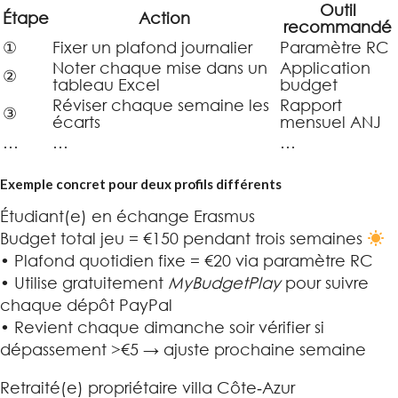
Outil
Étape
Action
recommandé
①
Fixer un plafond journalier
Paramètre RC
Noter chaque mise dans un
Application
②
tableau Excel
budget
Réviser chaque semaine les
Rapport
③
écarts
mensuel ANJ
…
…
…
Exemple concret pour deux profils différents
Étudiant(e) en échange Erasmus
Budget total jeu = €150 pendant trois semaines
• Plafond quotidien fixe = €20 via paramètre RC
• Utilise gratuitement
MyBudgetPlay
pour suivre
chaque dépôt PayPal
• Revient chaque dimanche soir vérifier si
dépassement >€5 → ajuste prochaine semaine
Retraité(e) propriétaire villa Côte‐Azur