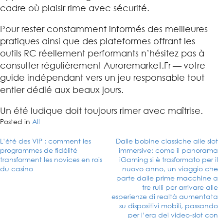
cadre où plaisir rime avec sécurité.
Pour rester constamment informés des meilleures
pratiques ainsi que des plateformes offrant les
outils RC réellement performants n’hésitez pas à
consulter régulièrement Auroremarket.Fr — votre
guide indépendant vers un jeu responsable tout
entier dédié aux beaux jours.
Un été ludique doit toujours rimer avec maîtrise.
Posted in
All
Post
L’été des VIP : comment les
Dalle bobine classiche alle slot
programmes de fidélité
immersive: come il panorama
navigation
transforment les novices en rois
iGaming si è trasformato per il
du casino
nuovo anno, un viaggio che
parte dalle prime macchine a
tre rulli per arrivare alle
esperienze di realtà aumentata
su dispositivi mobili, passando
per l’era dei video‑slot con